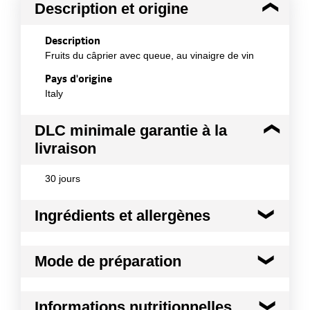
Description et origine
Description
Fruits du câprier avec queue, au vinaigre de vin
Pays d'origine
Italy
DLC minimale garantie à la
livraison
30 jours
Ingrédients et allergènes
Ingrédients :
Mode de préparation
Câprons, eau, vinaigre de vin, sel, antioxydant :
acide L-ascorbique, correcteur d'acidité : acide
citrique, traces d'anhydre sulfureux*
Produit indiqué pour les apéritifs et les
Informations nutritionnelles
antipasti, excellent pour réaliser des tartines et