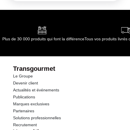
Collectivités (Restauration Collective) Service de la
restauration Boulangeries Sortie de plats en four de
maintien au chaud Sortie d'autoclaves ou de four
vapeur Sorties de plats chauds de fours secs ou
humides Sorties d'autoclaves ou de fours vapeurs
Sortie de four de cuisson Pré-cuisson
Plus de 30 000 produits qui font la différence
Tous vos produits livré
Transgourmet
Le Groupe
Devenir client
Actualités et événements
Publications
Marques exclusives
Partenaires
Solutions professionnelles
Recrutement