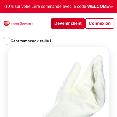
-10% sur votre 1ère commande avec le code
WELCOME
Voir 
Devenir client
Connexion
Gant tempcook taille L