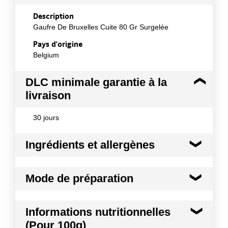
Description
Gaufre De Bruxelles Cuite 80 Gr Surgelée
Pays d'origine
Belgium
DLC minimale garantie à la
livraison
30 jours
Ingrédients et allergènes
Ingrédients :
Mode de préparation
Eau, farine de froment, huile de colza (non
hydrogénée), margarine liquide (huile de colza (non
hydrogénée), eau, sel, émulsifiant : E471, acidifiant :
Servir avec une boule de glace de vanille
Informations nutritionnelles
E330, colorant : E160a(i), arôme naturel), jaune
Bourbon Transgourmet QUALITY Pour
d¿œufs, sucre, poudre à lever (E450 i, E500 ii, E503
(Pour 100g)
accentuer le côté « fait-maison » servir tartinée