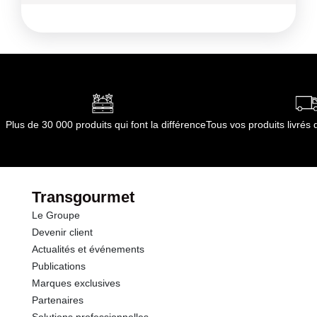
par le(s) fournisseur(s) de Transgourmet
Kilocalories
28 kcal
Opérations
Kilojoules
117 kj
Matières grasses
1.1 g
dont Acides gras saturés
0.09 g
Plus de 30 000 produits qui font la différence
Tous vos produits livré
Glucides
3.4 g
dont Sucres
1.0 g
Transgourmet
Le Groupe
Protéines
1.1 g
Devenir client
Actualités et événements
Sel
0.02 g
Publications
Marques exclusives
Partenaires