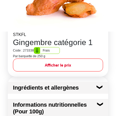
STKFL
Gingembre catégorie 1
Code : 273338
Frais
Par barquette de 250 g
Afficher le prix
Ingrédients et allergènes
Ingrédients :
Informations nutritionnelles
Gingembre
(Pour 100g)
Conformément aux informations transmises