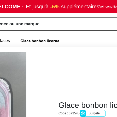
ELCOME
·
Et jusqu'à
-5%
supplémentaires
Voir conditi
ence ou une marque...
Glace bonbon licorne
laces
Glace bonbon li
Code : 073545
Surgelé