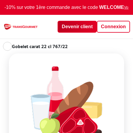
-10% sur votre 1ère commande avec le code
WELCOME
Voir 
Devenir client
Connexion
Gobelet carat 22 cl 767/22