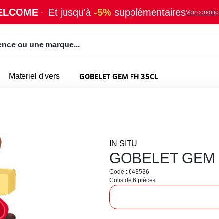
ELCOME
·
Et jusqu'à
-5%
supplémentaires
Voir conditi
ence ou une marque...
GOBELET GEM FH 35CL
Materiel divers
IN SITU
GOBELET GEM 
Code : 643536
Colis de 6 pièces