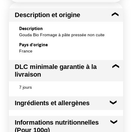
Description et origine
Description
Gouda Bio Fromage à pâte pressée non cuite
Pays d'origine
France
DLC minimale garantie à la
livraison
7 jours
Ingrédients et allergènes
Ingrédients :
Informations nutritionnelles
LAIT biologique pasteurisé de vache (origine
(Pour 100g)
France), sel, enzyme coagulante, ferments lactiques