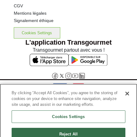
CGV
Mentions légales
Signalement éthique
Cookies Settings
L'application Transgourmet
Transgourmet partout avec vous !
By clicking “Accept All Cookies”, you agree to the storing of
cookies on your device to enhance site navigation, analyze
Interdiction de vente de boissons alcooliques aux mineurs de
site usage, and assist in our marketing efforts.
moins de 18 ans
Cookies Settings
La preuve de majorité de l'acheteur est exigée au moment de la vente
en ligne.
Code de la santé publique, Aar.l.3342-1 et l.3353-3
Reject All