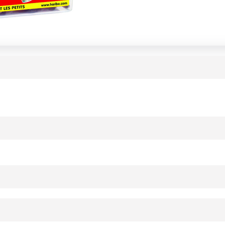
 citrique; sirop de caramel; arôme; agents d'enrobage: cire d'abeille bl
ournisseur(s) de Transgourmet Opérations