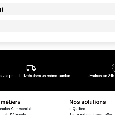
g)
axi 30°c hygrométrie maxi 70%
axi 30°c hygrométrie maxi 70%
ournisseur(s) de Transgourmet Opérations
s vos produits livrés dans un même camion
Livraison en 24h
 métiers
Nos solutions
ration Commerciale
e-Quilibre
gerie-Pâtisserie
Smart cuisine à réchauffer