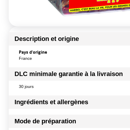
Description et origine
Pays d'origine
France
DLC minimale garantie à la livraison
30 jours
Ingrédients et allergènes
Ingrédients :
Mode de préparation
sirop de glucose; sucre; gélatine; dextrose; acidifiant: acide
Conformément aux informations transmises par le(s) f