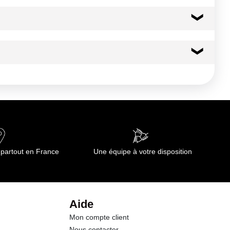
331 kcal
1384 kj
0.5 g
0.10 g
75.0 g
 partout en France
Une équipe à votre disposition
43.0 g
6.6 g
Aide
Mon compte client
0.03 g
Nous contacter