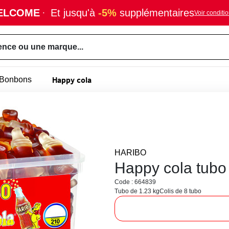
ELCOME
·
Et jusqu'à
-5%
supplémentaires
Voir conditi
ence ou une marque...
Happy cola
Bonbons
HARIBO
Happy cola tubo
Code : 664839
Tubo de 1.23 kg
Colis de 8 tubo