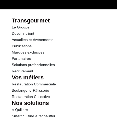
date de fabrication.
dont Sucres
1.9 g
Conformément aux informations transmises
par le(s) fournisseur(s) de Transgourmet
Fibres
16.8 g
Opérations
Transgourmet
Le Groupe
Protéines
19.1 g
Devenir client
Actualités et événements
Sel
0.03 g
Publications
Marques exclusives
Partenaires
Solutions professionnelles
Recrutement
Vos métiers
Restauration Commerciale
Boulangerie-Pâtisserie
Restauration Collective
Nos solutions
e-Quilibre
Smart cuisine à réchauffer