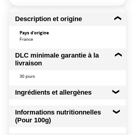
Description et origine
Pays d'origine
France
DLC minimale garantie à la
livraison
30 jours
Ingrédients et allergènes
Ingrédients :
Informations nutritionnelles
Haricots rouges secs trempés (agriculture UE - non
(Pour 100g)
UE) *, eau, sel. * produits issus de l'agriculture
biologique
Conformément aux informations transmises
Kilocalories
98 kcal