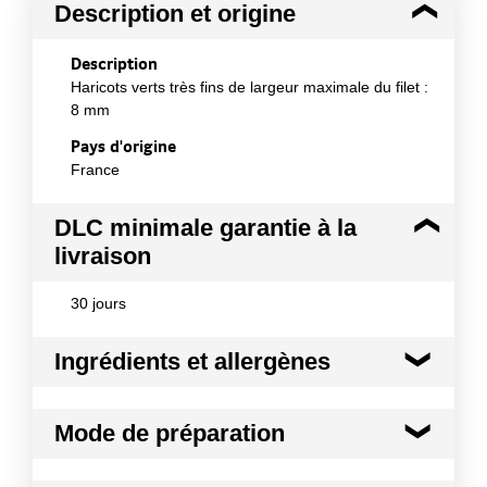
Description et origine
Description
Haricots verts très fins de largeur maximale du filet :
8 mm
Pays d'origine
France
DLC minimale garantie à la
livraison
30 jours
Ingrédients et allergènes
Ingrédients :
Mode de préparation
Haricots verts, eau, sel.
Conformément aux informations transmises
Mode de préparation :
Prêt à l'emploi
par le(s) fournisseur(s) de Transgourmet