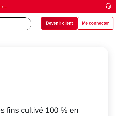
ons →
Devenir client
Me connecter
ès fins cultivé 100 % en