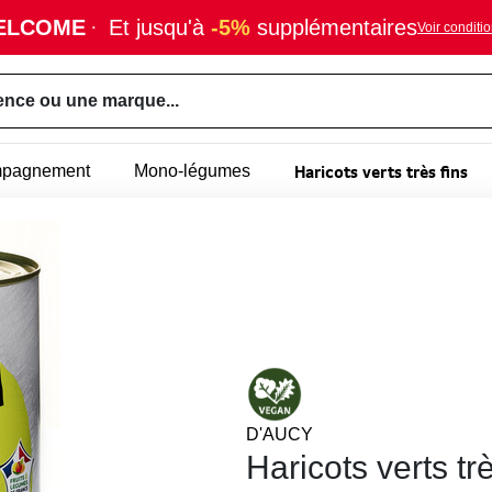
ELCOME
·
Et jusqu'à
-5%
supplémentaires
Voir conditi
ence ou une marque...
Haricots verts très fins
mpagnement
Mono-légumes
D'AUCY
Haricots verts tr