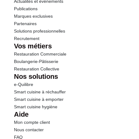
Actualités et événements
Sel
0.00 g
Publications
Marques exclusives
Partenaires
Solutions professionnelles
Recrutement
Vos métiers
Restauration Commerciale
Boulangerie-Pâtisserie
Restauration Collective
Nos solutions
e-Quilibre
Smart cuisine à réchauffer
Smart cuisine à emporter
Smart cuisine hygiène
Aide
Mon compte client
Nous contacter
FAQ