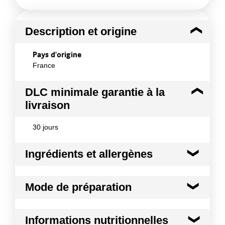
Description et origine
Pays d'origine
France
DLC minimale garantie à la
livraison
30 jours
Ingrédients et allergènes
Ingrédients :
Mode de préparation
Huile de tournesol, antimoussant E 900
Conformément aux informations transmises
Mode de préparation :
Température maximale
par le(s) fournisseur(s) de Transgourmet
Informations nutritionnelles
conseillée pour les fritures 180°C
Opérations