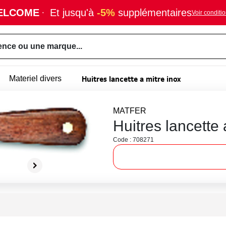
ELCOME
·
Et jusqu'à
-5%
supplémentaires
Voir conditi
ence ou une marque...
Huitres lancette a mitre inox
Materiel divers
MATFER
Huitres lancette a
Code : 708271