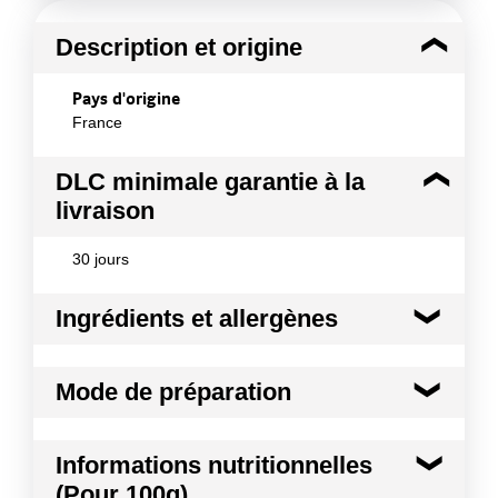
Description et origine
Pays d'origine
France
DLC minimale garantie à la
livraison
30 jours
Ingrédients et allergènes
Ingrédients :
Mode de préparation
Eau, sucre, acidifiant (acide citrique), extrait de thé
(1.2g/l), jus de framboise à base concentré (0.1%),
arômes, correcteur d'acidité (citrate trisodique),
Servir très frais
Informations nutritionnelles
antioxydant (acide ascorbique), édulcorant
(glycosides de stéviol)
(Pour 100g)