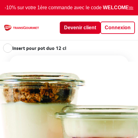
-10% sur votre 1ère commande avec le code
WELCOME
Voir 
Devenir client
Connexion
Insert pour pot duo 12 cl