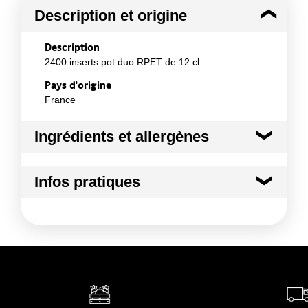
Description et origine
Description
2400 inserts pot duo RPET de 12 cl.
Pays d'origine
France
Ingrédients et allergènes
Ingrédients :
Infos pratiques
Non applicable
Conformément aux informations transmises
Conditions de stockage avant ouverture
par le(s) fournisseur(s) de Transgourmet
:
Opérations
Température ambiante
Durée totale du produit :
Non applicable
Conformément aux informations transmises
par le(s) fournisseur(s) de Transgourmet
Opérations