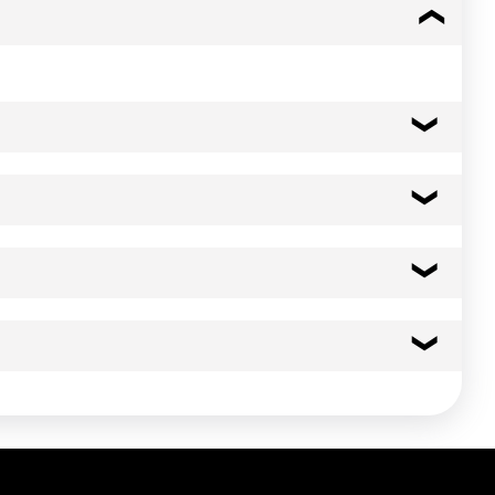
ucre coulé: travailler à 160°C, comme traditionnellement. Pour
392 kcal
1640 kj
0.0 g
0.00 g