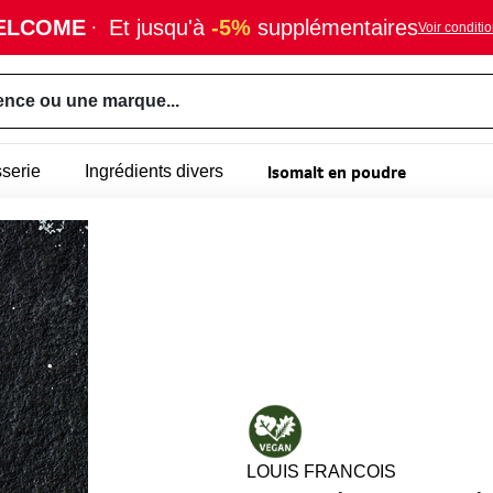
ELCOME
·
Et jusqu'à
-5%
supplémentaires
Voir conditi
ence ou une marque...
Isomalt en poudre
sserie
Ingrédients divers
LOUIS FRANCOIS