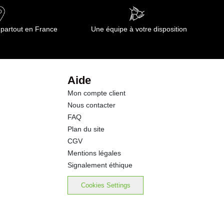
98.0 g
 partout en France
Une équipe à votre disposition
0.0 g
0.0 g
Aide
Mon compte client
0.00 g
Nous contacter
FAQ
Plan du site
CGV
Mentions légales
Signalement éthique
Cookies Settings