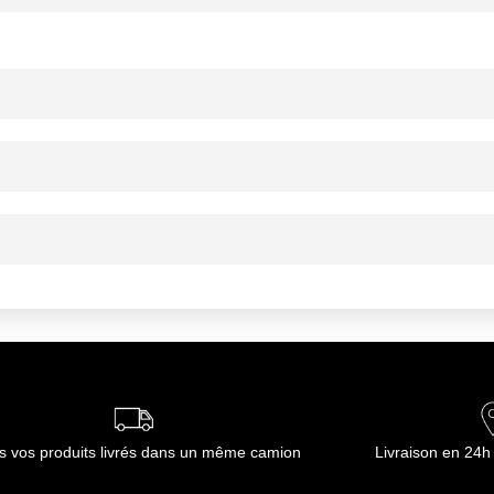
copyranosyl-1,6-D-mannitol (GPM).
ournisseur(s) de Transgourmet Opérations
serts et produits similaires, confiserie, autres produits : moutarde, sa
entation particulière, compléments alimentaires solide
umidité et de la chaleur en emballage fermé
ment d'origine
ournisseur(s) de Transgourmet Opérations
s vos produits livrés dans un même camion
Livraison en 24h