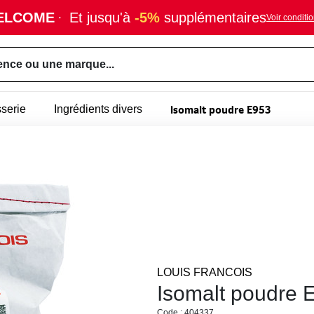
ELCOME
·
Et jusqu'à
-5%
supplémentaires
Voir conditi
ence ou une marque...
Isomalt poudre E953
sserie
Ingrédients divers
LOUIS FRANCOIS
Isomalt poudre 
Code : 404337