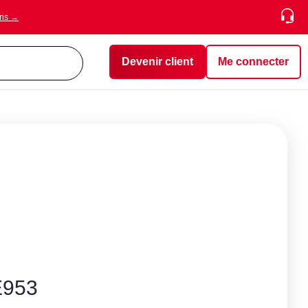
ons →
Devenir client
Me connecter
E953