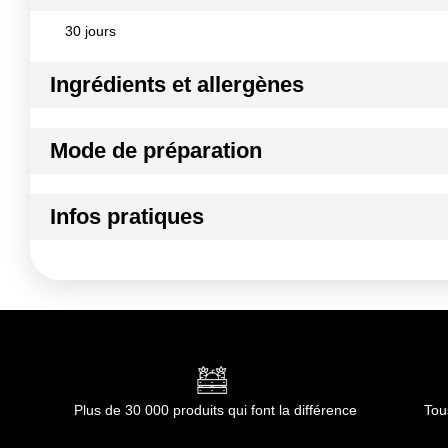
30 jours
Ingrédients et allergènes
Ingrédients :
Mode de préparation
Mélange de D-glucopyranosyl-1,6-D-sorbitol (GPS) et D-glu
Conformément aux informations transmises par le(s) f
Mode de préparation :
Sucres d'art et décors en sucre, des
Infos pratiques
réduite ou sans sucres ajoutés, produits destinés à une alim
Conditions de stockage avant ouverture :
à l'abri de l'h
Durée totale du produit :
Durée de 36 mois en conditionne
Conformément aux informations transmises par le(s) f
Plus de 30 000 produits qui font la différence
Tou