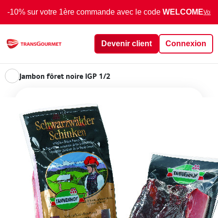
-10% sur votre 1ère commande avec le code
WELCOME
Voir 
Devenir client
Connexion
Jambon fôret noire IGP 1/2