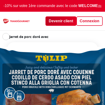
-10% sur votre 1ère commande avec le code
WELCOME
Voir 
Devenir client
Connexion
Jarret de porc doré avec