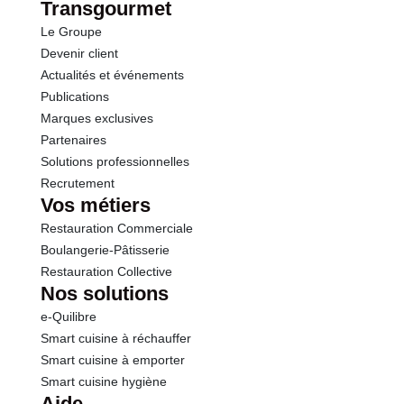
Transgourmet
Le Groupe
Protéines
19.0 g
Devenir client
Actualités et événements
Sel
0.00 g
Publications
Marques exclusives
Sodium
0.00 g
Partenaires
Solutions professionnelles
Calcium
0.00 mg
Recrutement
Vos métiers
Restauration Commerciale
Boulangerie-Pâtisserie
Restauration Collective
Nos solutions
e-Quilibre
Smart cuisine à réchauffer
Smart cuisine à emporter
Smart cuisine hygiène
Aide