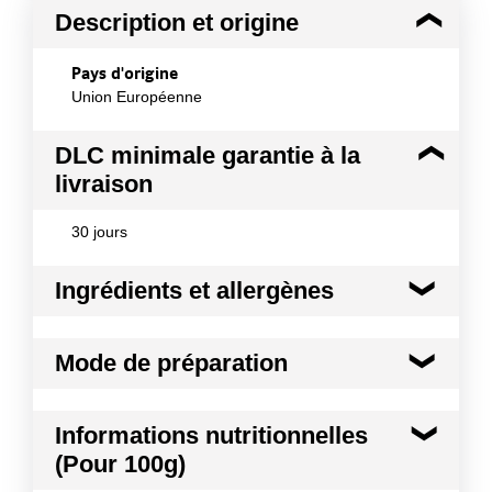
Description et origine
Pays d'origine
Union Européenne
DLC minimale garantie à la
livraison
30 jours
Ingrédients et allergènes
Ingrédients :
Mode de préparation
Viande de porcelet traitée en salaison [viande de
porcelet 88%, eau, sel, LAIT ENTIER, arômes
naturels (dont CELERI), dextrose, sel, antioxydant :
Au four : Préchauffez votre four à 220°c puis
Informations nutritionnelles
E 316
enfournez à 220°C durant 30-35 min au
(Pour 100g)
minimum jusqu¿à l¿obtention du croustillant.
Allergènes :
Au barbecue : Marquez votre jarrotin 7-8 min