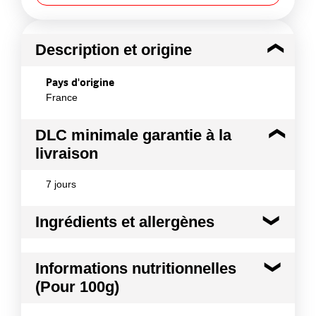
Description et origine
Pays d'origine
France
DLC minimale garantie à la
livraison
7 jours
Ingrédients et allergènes
Ingrédients :
Informations nutritionnelles
Jaune d¿œuf liquide plein air
(Pour 100g)
Allergènes :
Oeufs et produits à base d'oeufs
Kilocalories
142 kcal