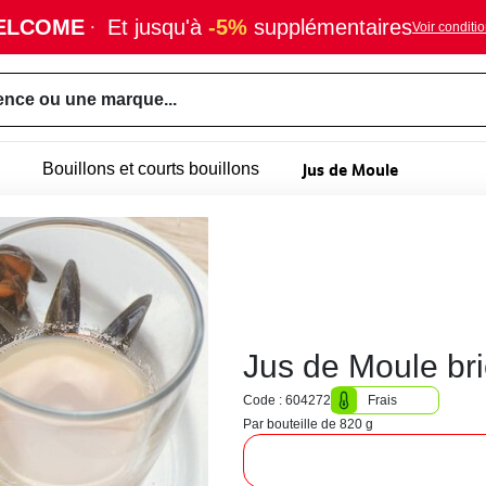
ELCOME
·
Et jusqu'à
-5%
supplémentaires
Voir conditi
ence ou une marque...
Jus de Moule
Bouillons et courts bouillons
Jus de Moule br
Code : 604272
Frais
Par bouteille de 820 g