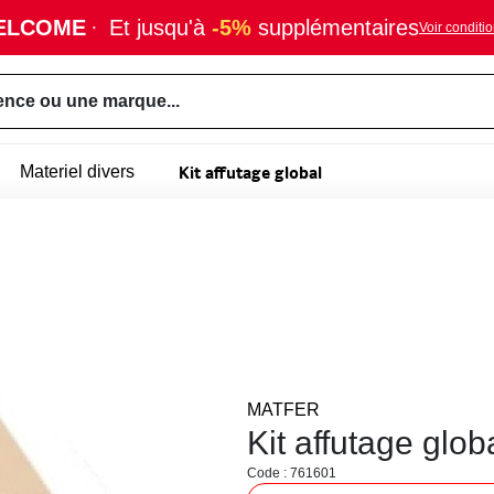
ELCOME
·
Et jusqu'à
-5%
supplémentaires
Voir conditi
ence ou une marque...
Kit affutage global
Materiel divers
MATFER
Kit affutage glob
Code : 761601