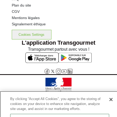
Plan du site
CGV
Mentions légales
Signalement éthique
Cookies Settings
L'application Transgourmet
Transgourmet partout avec vous !
Interdiction de vente de boissons alcooliques aux mineurs de
By clicking “Accept All Cookies”, you agree to the storing of
moins de 18 ans
cookies on your device to enhance site navigation, analyze
La preuve de majorité de l'acheteur est exigée au moment de la vente
site usage, and assist in our marketing efforts.
en ligne.