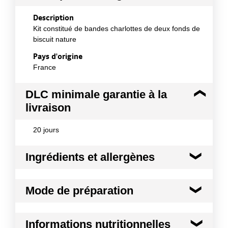
Description
Kit constitué de bandes charlottes de deux fonds de
biscuit nature
Pays d'origine
France
DLC minimale garantie à la
livraison
20 jours
Ingrédients et allergènes
Ingrédients :
Mode de préparation
Farine de blé, blanc d'oeuf, (dont épaississant
E412), sucre, jaune d'oeuf, sirop de glucose-
fructose, sucre glace (sucre, amidon de pomme de
Ce produit est sujet à dessiccation ce qui a
Informations nutritionnelles
terre), arôme (contient alccol), sel, arôme naturel de
pour conséquence une perte de poids et une