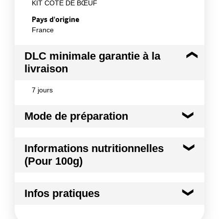
KIT COTE DE BŒUF
Pays d'origine
France
DLC minimale garantie à la
livraison
7 jours
Mode de préparation
Pièces à griller, très recherchées et très
Informations nutritionnelles
appréciées Il est conseillé d¿ouvrir les sachets
(Pour 100g)
quelques minutes avant de cuisiner la viande,
elle retrouvera sa couleur et cela exaltera son
Kilocalories
153 kcal
goût.
Infos pratiques
Kilojoules
640 kj
Conditions de stockage avant ouverture :
ous