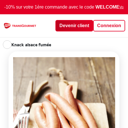
-10% sur votre 1ère commande avec le code
WELCOME
Voir 
Devenir client
Connexion
Knack alsace fumée