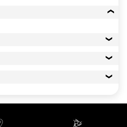
anes, extrait de paprika, lutéine), arômes naturels, émulsifiant
398 kcal
1665 kj
rture
7.1 g
3.40 g
83.0 g