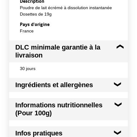
Description
Poudre de lait écrémé à dissolution instantanée
Dosettes de 19g
Pays d'origine
France
DLC minimale garantie à la
livraison
30 jours
Ingrédients et allergènes
Ingrédients :
Informations nutritionnelles
Lait écrémé en poudre
(Pour 100g)
Allergènes :
Lait et produits à base de lait
Kilocalories
358 kcal
Conformément aux informations transmises
Infos pratiques
par le(s) fournisseur(s) de Transgourmet