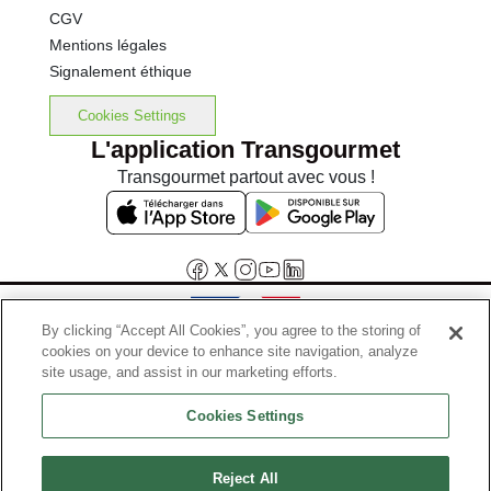
CGV
Mentions légales
Signalement éthique
Cookies Settings
L'application Transgourmet
Transgourmet partout avec vous !
By clicking “Accept All Cookies”, you agree to the storing of
cookies on your device to enhance site navigation, analyze
Interdiction de vente de boissons alcooliques aux mineurs de
site usage, and assist in our marketing efforts.
moins de 18 ans
Cookies Settings
La preuve de majorité de l'acheteur est exigée au moment de la vente
en ligne.
Code de la santé publique, Aar.l.3342-1 et l.3353-3
Reject All