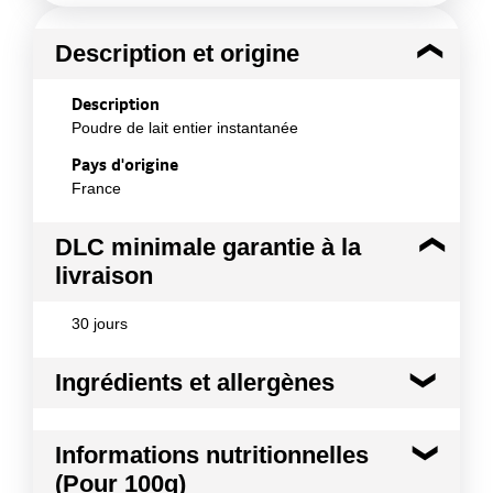
Description et origine
Description
Poudre de lait entier instantanée
Pays d'origine
France
DLC minimale garantie à la
livraison
30 jours
Ingrédients et allergènes
Ingrédients :
Informations nutritionnelles
Poudre de LAIT entier, émulsifiant : lécithine de
(Pour 100g)
SOJA, stabilisants : phosphate de sodium (E339),