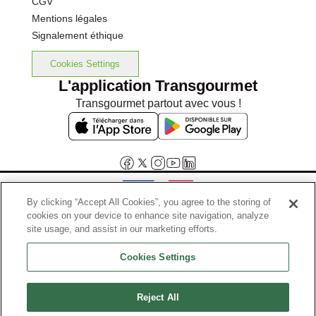
CGV
Mentions légales
Signalement éthique
Cookies Settings
L'application Transgourmet
Transgourmet partout avec vous !
By clicking “Accept All Cookies”, you agree to the storing of
cookies on your device to enhance site navigation, analyze
Interdiction de vente de boissons alcooliques aux mineurs de
site usage, and assist in our marketing efforts.
moins de 18 ans
Cookies Settings
La preuve de majorité de l'acheteur est exigée au moment de la vente
en ligne.
Code de la santé publique, Aar.l.3342-1 et l.3353-3
Reject All