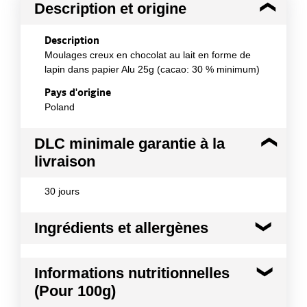
Description et origine
Description
Moulages creux en chocolat au lait en forme de
lapin dans papier Alu 25g (cacao: 30 % minimum)
Pays d'origine
Poland
DLC minimale garantie à la
livraison
30 jours
Ingrédients et allergènes
Ingrédients :
Informations nutritionnelles
sucre, beurre de cacao, lait entier en poudre, pâte
(Pour 100g)
de cacao, lactosérum doux en poudre, émulsifiant :
lécithines; extrait de vanille de bourbon.