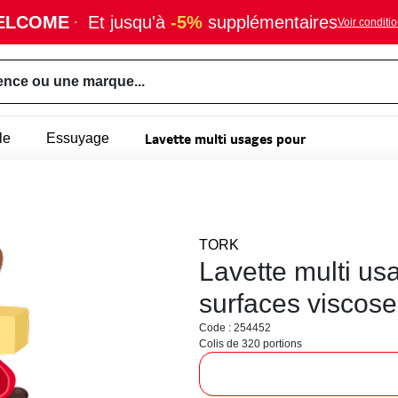
ELCOME
·
Et jusqu'à
-5%
supplémentaires
Voir conditi
ence ou une marque...
Lavette multi usages pour
le
Essuyage
TORK
Lavette multi us
surfaces viscose
Code : 254452
Colis de 320 portions