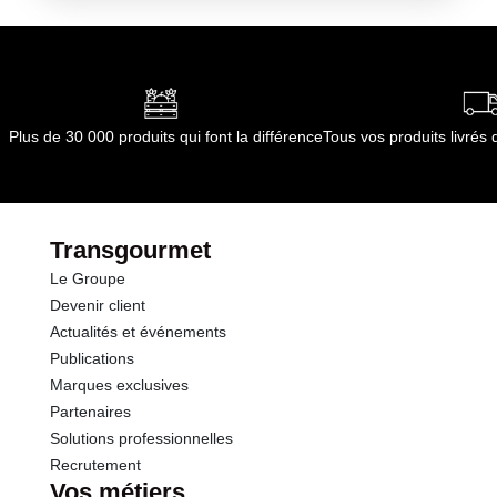
:
ambiant
transformation alimentaire
Durée totale du produit :
non applicable
Conformément aux informations transmises
par le(s) fournisseur(s) de Transgourmet
Opérations
Plus de 30 000 produits qui font la différence
Tous vos produits livré
Transgourmet
Le Groupe
Devenir client
Actualités et événements
Publications
Marques exclusives
Partenaires
Solutions professionnelles
Recrutement
Vos métiers