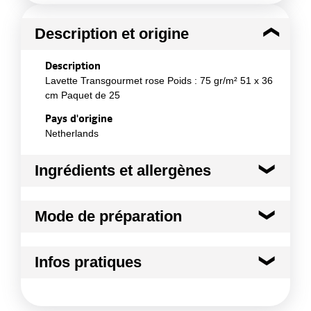
Description et origine
Description
Lavette Transgourmet rose Poids : 75 gr/m² 51 x 36
cm Paquet de 25
Pays d'origine
Netherlands
Ingrédients et allergènes
Ingrédients :
Mode de préparation
Composition : 90 % Fibres (50% Viscose & 50%
Polyester) & 10 % Liant
Mode de préparation :
Conformément aux informations transmises
Cuisines industrielles
Infos pratiques
par le(s) fournisseur(s) de Transgourmet
Restauration collective Hôtels Restaurants Service
Opérations
de nettoyage et d'entretien Soins de santé Entretien
Conditions de stockage avant ouverture
et maintenance de bâtiments Industrie de