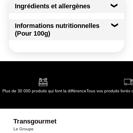
Ingrédients et allergènes
Ingrédients :
Informations nutritionnelles
Légumes
(Pour 100g)
Conformément aux informations transmises
par le(s) fournisseur(s) de Transgourmet
Kilocalories
26 kcal
Opérations
Kilojoules
110 kj
Matières grasses
1.1 g
dont Acides gras saturés
0.23 g
Plus de 30 000 produits qui font la différence
Tous vos produits livré
Glucides
3.1 g
dont Sucres
2.5 g
Transgourmet
Le Groupe