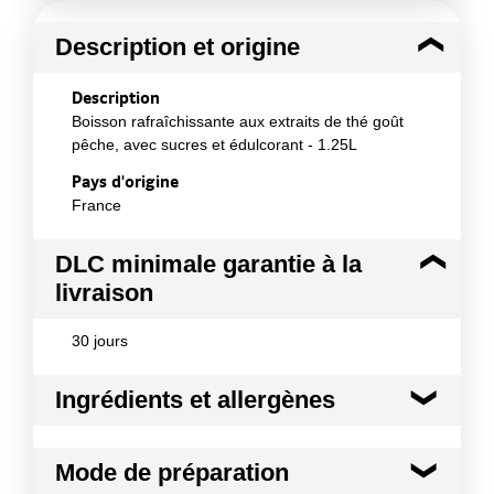
Description et origine
Description
Boisson rafraîchissante aux extraits de thé goût
pêche, avec sucres et édulcorant - 1.25L
Pays d'origine
France
DLC minimale garantie à la
livraison
30 jours
Ingrédients et allergènes
Ingrédients :
Mode de préparation
eau , sucre , fructose , acidifiants (acide citrique,