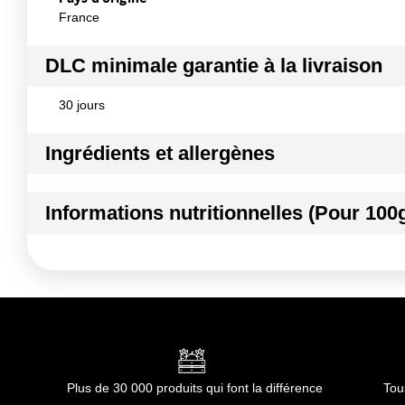
France
DLC minimale garantie à la livraison
30 jours
Ingrédients et allergènes
Ingrédients :
Informations nutritionnelles (Pour 100
eau, sucre, fructose, acidifiants (acide citrique, acide mali
correcteur d'acidité (citrates de sodium), arômes, antioxydan
Kilocalories
Conformément aux informations transmises par le(s) f
Kilojoules
Matières grasses
dont Acides gras saturés
Plus de 30 000 produits qui font la différence
Tou