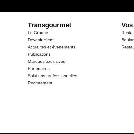
Glucides
dont Sucres
Transgourmet
Vos
Le Groupe
Restau
Protéines
Devenir client
Boulan
Actualités et événements
Restau
Sel
Publications
Marques exclusives
Partenaires
Solutions professionnelles
Recrutement