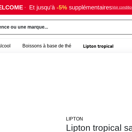
ELCOME
·
Et jusqu'à
-5%
supplémentaires
Voir conditi
ence ou une marque...
Lipton tropical
lcool
Boissons à base de thé
LIPTON
Lipton tropical s