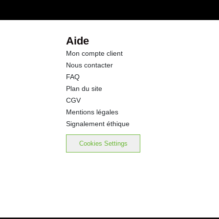
4.5 g
4.4 g
Aide
Mon compte client
0.0 g
Nous contacter
FAQ
0.04 g
Plan du site
CGV
Mentions légales
Signalement éthique
Cookies Settings