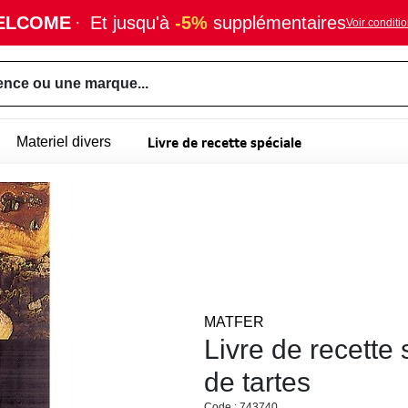
ELCOME
·
Et jusqu'à
-5%
supplémentaires
Voir conditi
ence ou une marque...
Livre de recette spéciale
Materiel divers
MATFER
Livre de recette 
de tartes
Code : 743740