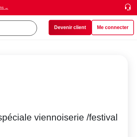
ons →
Devenir client
Me connecter
spéciale viennoiserie /festival