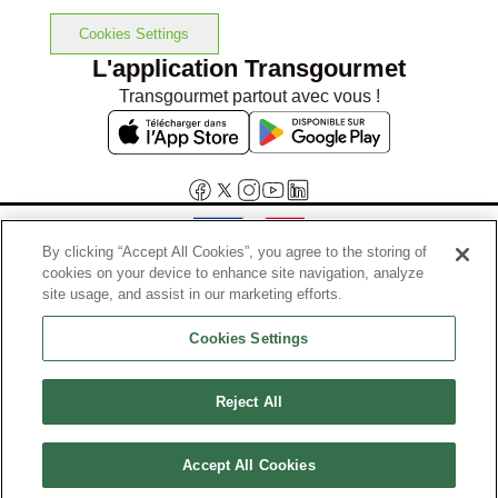
Cookies Settings
L'application Transgourmet
Transgourmet partout avec vous !
By clicking “Accept All Cookies”, you agree to the storing of
cookies on your device to enhance site navigation, analyze
Interdiction de vente de boissons alcooliques aux mineurs de
site usage, and assist in our marketing efforts.
moins de 18 ans
Cookies Settings
La preuve de majorité de l'acheteur est exigée au moment de la vente
en ligne.
Code de la santé publique, Aar.l.3342-1 et l.3353-3
Reject All
© Tous droits réservés
Accept All Cookies