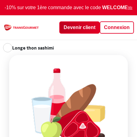
-10% sur votre 1ère commande avec le code
WELCOME
Voir 
Devenir client
Connexion
Longe thon sashimi