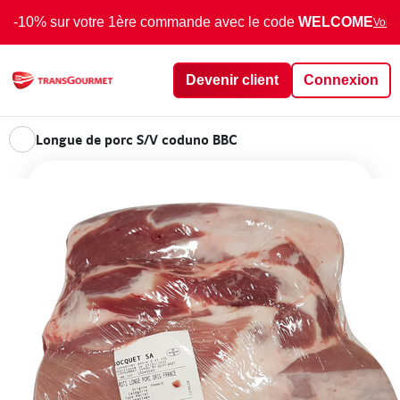
-10% sur votre 1ère commande avec le code
WELCOME
Voir 
Devenir client
Connexion
Longue de porc S/V coduno BBC