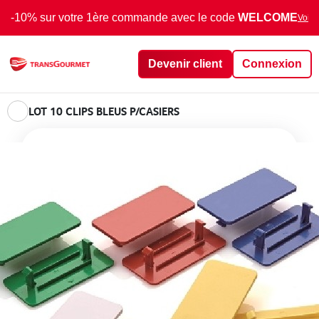
-10% sur votre 1ère commande avec le code
WELCOME
Voir 
Devenir client
Connexion
LOT 10 CLIPS BLEUS P/CASIERS