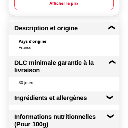
Afficher le prix
Description et origine
Pays d'origine
France
DLC minimale garantie à la
livraison
30 jours
Ingrédients et allergènes
Ingrédients :
Informations nutritionnelles
Farine de BLE 51%, chocolat au LAIT 27% [sucre,
(Pour 100g)
pâte de cacao, beurre de cacao, lactosérum en