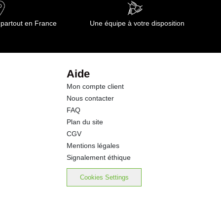
8.6 g
 partout en France
Une équipe à votre disposition
1.8 g
3.8 g
Aide
Mon compte client
2.4 g
Nous contacter
FAQ
0.46 g
Plan du site
CGV
Mentions légales
Signalement éthique
Cookies Settings