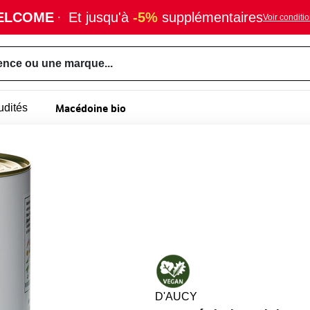
ELCOME
·
Et jusqu'à
-5%
supplémentaires
Voir conditi
ence ou une marque...
Macédoine bio
udités
D'AUCY