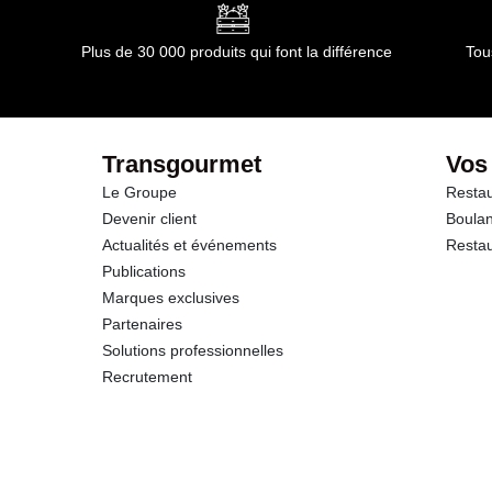
Conformément aux informations transmises par le(s) f
Glucides
Plus de 30 000 produits qui font la différence
Tou
dont Sucres
Fibres
Transgourmet
Vos
Le Groupe
Restau
Protéines
Devenir client
Boulan
Actualités et événements
Restau
Sel
Publications
Marques exclusives
Partenaires
Solutions professionnelles
Recrutement