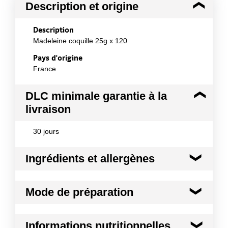
Description et origine
Description
Madeleine coquille 25g x 120
Pays d'origine
France
DLC minimale garantie à la
livraison
30 jours
Ingrédients et allergènes
Ingrédients :
Mode de préparation
Farine de blé, sucre, huile de colza, œufs entiers
14%, stabilisant: E422, émulsifiant : E471, sel,
poudres à lever: E450 - E500, dextrose, arômes.
A consommer dans l'état après ouverture du
Informations nutritionnelles
Traces éventuelles de : lait, soja et fruits à coque.
sachet