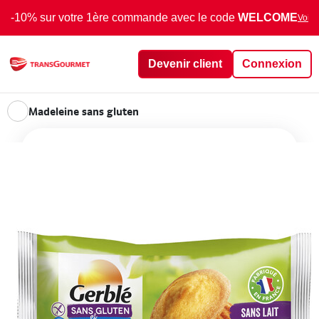
-10% sur votre 1ère commande avec le code
WELCOME
Voir 
Devenir client
Connexion
Madeleine sans gluten