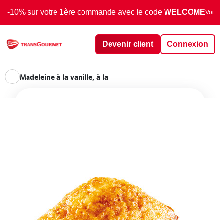
-10% sur votre 1ère commande avec le code
WELCOME
Voir 
Devenir client
Connexion
Madeleine à la vanille, à la