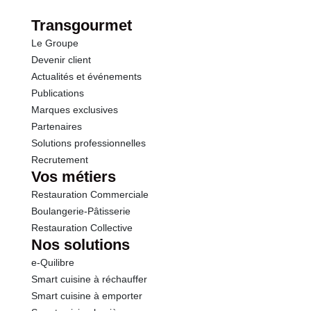
Fibres
1.0 g
Transgourmet
Le Groupe
Protéines
5.4 g
Devenir client
Actualités et événements
Sel
1.10 g
Publications
Marques exclusives
Partenaires
Solutions professionnelles
Recrutement
Vos métiers
Restauration Commerciale
Boulangerie-Pâtisserie
Restauration Collective
Nos solutions
e-Quilibre
Smart cuisine à réchauffer
Smart cuisine à emporter