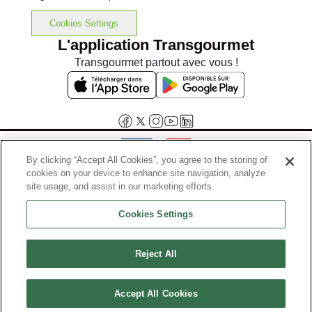
Cookies Settings
L'application Transgourmet
Transgourmet partout avec vous !
By clicking “Accept All Cookies”, you agree to the storing of
cookies on your device to enhance site navigation, analyze
Interdiction de vente de boissons alcooliques aux mineurs de
site usage, and assist in our marketing efforts.
moins de 18 ans
Cookies Settings
La preuve de majorité de l'acheteur est exigée au moment de la vente
en ligne.
Code de la santé publique, Aar.l.3342-1 et l.3353-3
Reject All
© Tous droits réservés
Accept All Cookies